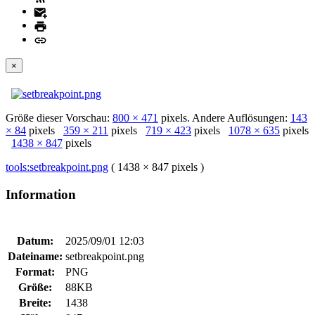
×
Größe dieser Vorschau:
800 × 471
pixels. Andere Auflösungen:
143
× 84
pixels
359 × 211
pixels
719 × 423
pixels
1078 × 635
pixels
1438 × 847
pixels
tools:setbreakpoint.png
( 1438 × 847 pixels )
Information
Datum:
2025/09/01 12:03
Dateiname:
setbreakpoint.png
Format:
PNG
Größe:
88KB
Breite:
1438