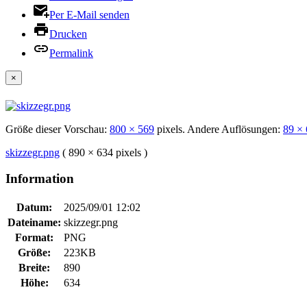
Per E-Mail senden
Drucken
Permalink
×
Größe dieser Vorschau:
800 × 569
pixels. Andere Auflösungen:
89 × 
skizzegr.png
( 890 × 634 pixels )
Information
Datum:
2025/09/01 12:02
Dateiname:
skizzegr.png
Format:
PNG
Größe:
223KB
Breite:
890
Höhe:
634