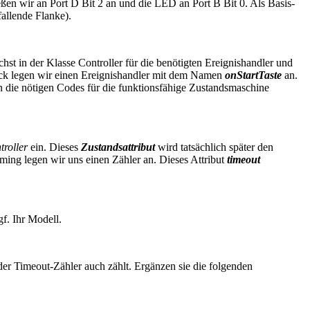
eßen wir an Port D Bit 2 an und die LED an Port B Bit 0. Als Basis-
allende Flanke).
hst in der Klasse Controller für die benötigten Ereignishandler und
ck legen wir einen Ereignishandler mit dem Namen
onStartTaste
an.
n die nötigen Codes für die funktionsfähige Zustandsmaschine
troller
ein. Dieses
Zustandsattribut
wird tatsächlich später den
ming legen wir uns einen Zähler an. Dieses Attribut
timeout
gf. Ihr Modell.
der Timeout-Zähler auch zählt. Ergänzen sie die folgenden