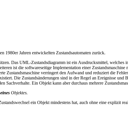
en 1980er Jahren entwickelten Zustandsautomaten zurück.
esitzen. Das UML-Zustandsdiagramm ist ein Ausdrucksmittel, welches 
eiteren ist die softwareseitige Implementation einer Zustandsmaschine
erte Zustandsmaschine verringert den Aufwand und reduziert die Fehler
 existiert. Die Zustandsänderungen sind in der Regel an Ereignisse un
en Sachverhalte. Ein Objekt kann aber durchaus mehrere Zustandsmaschin
l
eines
Objektes.
tandswechsel ein Objekt mindestens hat, auch ohne eine explizit real