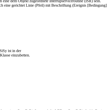
ch eine dem Objekt zugeordnete Interrupserviceroutine (ISR) sein.
eine gerichtet Linie (Pfeil) mit Beschriftung (Ereignis [Bedingung]
iSy ist in der
Klasse einzubetten.