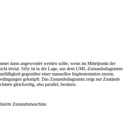
immer dann angewendet werden sollte, wenn im Mittelpunkt der
 nicht trivial. SiSy ist in der Lage, aus dem UML-Zustandsdiagramm
anfälligkeit gegenüber einer manuellen Implementation enorm.
d Bedingungen geknüpft. Das Zustandsdiagramm zeigt nur Zustände
en gleichzeitig, also parallel, besitzen.
isierte Zustandsmaschine.