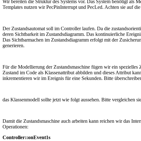
Wir bereiten die Struktur des Systems vor. Das System benötigt als M
Templates nutzen wir PecPinInterrupt und PecLed. Achten sie auf die
Der Zustandsautomat soll im Controller laufen. Da die zustandsorienti
deren Sichtbarkeit im Zustandsdiagramm. Das kontinuierliche Ereign
Das Sichtbarmachen im Zustandsdiagramm erfolgt mit der Zusicher
generieren.
Für die Modellierung der Zustandsmaschine fügen wir ein spezielles Z
Zustand im Code als Klassenattribut abbilden und dieses Attribut kan
inkrementieren wir im Ereignis für eine Sekunden. Bitte überschreibe
das Klassenmodell sollte jetzt wie folgt aussehen. Bitte vergleichen 
Damit die Zustandsmaschine auch arbeiten kann reichen wir das Interr
Operationen:
Controller::onEvent1s