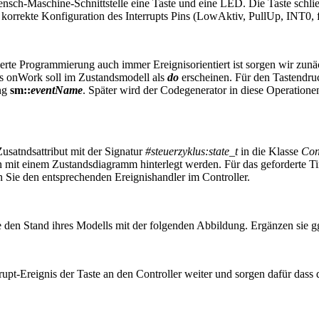
ensch-Maschine-Schnittstelle eine Taste und eine LED. Die Taste schli
 korrekte Konfiguration des Interrupts Pins (LowAktiv, PullUp, INT0, f
erte Programmierung auch immer Ereignisorientiert ist sorgen wir zunäc
is onWork soll im Zustandsmodell als
do
erscheinen. Für den Tastendru
ung
sm::
eventName
. Später wird der Codegenerator in diese Operatione
usatndsattribut mit der Signatur
#steuerzyklus:state_t
in die Klasse
Con
n mit einem Zustandsdiagramm hinterlegt werden. Für das geforderte Ti
n Sie den entsprechenden Ereignishandler im Controller.
sie den Stand ihres Modells mit der folgenden Abbildung. Ergänzen sie g
upt-Ereignis der Taste an den Controller weiter und sorgen dafür dass 