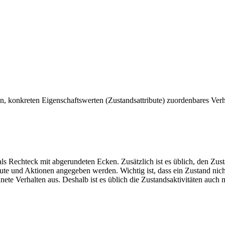
en, konkreten Eigenschaftswerten (Zustandsattribute) zuordenbares Ver
ls Rechteck mit abgerundeten Ecken. Zusätzlich ist es üblich, den Zusta
te und Aktionen angegeben werden. Wichtig ist, dass ein Zustand nicht
te Verhalten aus. Deshalb ist es üblich die Zustandsaktivitäten auch m