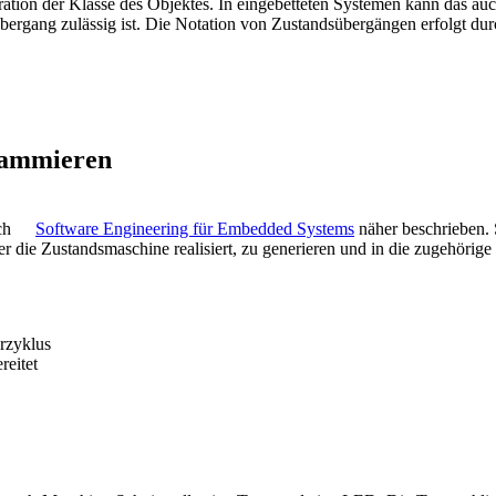
eration der Klasse des Objektes. In eingebetteten Systemen kann das au
gang zulässig ist. Die Notation von Zustandsübergängen erfolgt durch 
rammieren
ch
Software Engineering für Embedded Systems
näher beschrieben. S
die Zustandsmaschine realisiert, zu generieren und in die zugehörige 
erzyklus
reitet