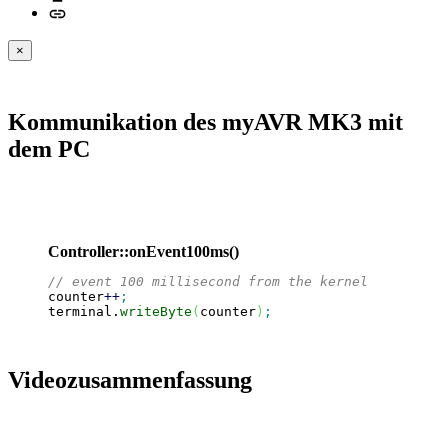
×
Kommunikation des myAVR MK3 mit
dem PC
Controller::onEvent100ms()
// event 100 millisecond from the kernel
counter
++
;
terminal.
writeByte
(
counter
)
;
Videozusammenfassung